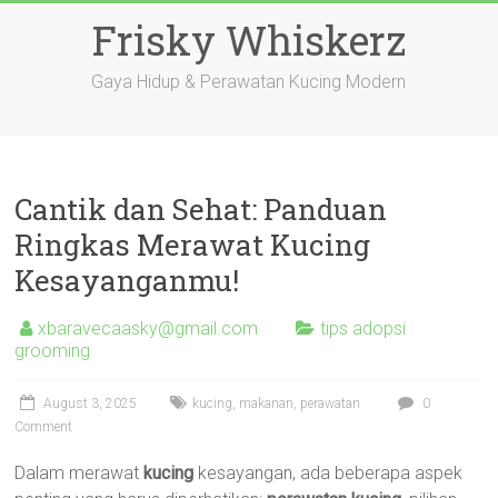
Skip
Frisky Whiskerz
to
content
Gaya Hidup & Perawatan Kucing Modern
Cantik dan Sehat: Panduan
Ringkas Merawat Kucing
Kesayanganmu!
xbaravecaasky@gmail.com
tips adopsi
grooming
August 3, 2025
kucing
,
makanan
,
perawatan
0
Comment
Dalam merawat
kucing
kesayangan, ada beberapa aspek