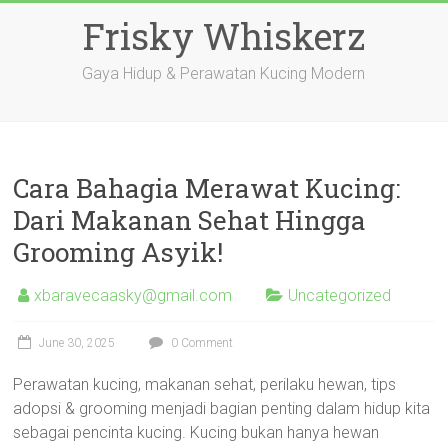
Skip
Frisky Whiskerz
to
content
Gaya Hidup & Perawatan Kucing Modern
Cara Bahagia Merawat Kucing:
Dari Makanan Sehat Hingga
Grooming Asyik!
xbaravecaasky@gmail.com
Uncategorized
June 30, 2025
0 Comment
Perawatan kucing, makanan sehat, perilaku hewan, tips
adopsi & grooming menjadi bagian penting dalam hidup kita
sebagai pencinta kucing. Kucing bukan hanya hewan