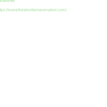
ahawin88
ttps://everettstationfarmersmarket.com/