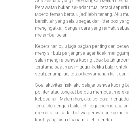
Ada sesuatu yang menenangkan ketika melihat
Perawatan bukan sekadar ritual, tetapi sepert
моего teman berbulu jadi lebih tenang. Aku m
bersih, air yang selalu segar, dan litter box yan
mengingatkan dengan cara yang ramah: sebuah
melambai pelan.
Kebersihan bulu juga bagian penting dari pera
menyisir bulu panjangnya agar tidak menggum
salah mengira bahwa kucing tidak butuh groomi
terutama saat musim gugur ketika bulu rontok 
soal penampilan, tetapi kenyamanan kulit dan
Soal aktivitas fisik, aku belajar bahwa kucing b
pointer atau tongkat berbulu membuat mereka
kebosanan. Malam hari, aku sengaja mengadaka
terkelola dengan baik, sehingga dia merasa 
membuatku sadar bahwa perawatan kucing buka
kasih yang bisa dipahami oleh mereka.