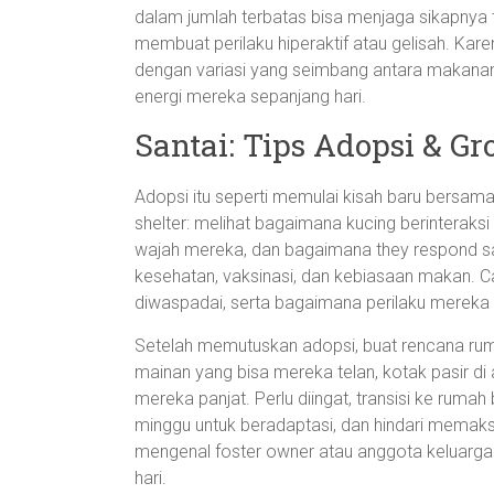
dalam jumlah terbatas bisa menjaga sikapnya t
membuat perilaku hiperaktif atau gelisah. Kar
dengan variasi yang seimbang antara makana
energi mereka sepanjang hari.
Santai: Tips Adopsi & G
Adopsi itu seperti memulai kisah baru bersama
shelter: melihat bagaimana kucing berinteraks
wajah mereka, dan bagaimana they respond saa
kesehatan, vaksinasi, dan kebiasaan makan. Ca
diwaspadai, serta bagaimana perilaku mereka 
Setelah memutuskan adopsi, buat rencana rum
mainan yang bisa mereka telan, kotak pasir di
mereka panjat. Perlu diingat, transisi ke rum
minggu untuk beradaptasi, dan hindari memaks
mengenal foster owner atau anggota keluarga 
hari.