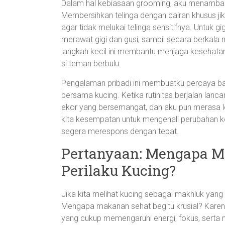
Dalam hal kebiasaan grooming, aku menambahkan
Membersihkan telinga dengan cairan khusus jika
agar tidak melukai telinga sensitifnya. Untuk 
merawat gigi dan gusi, sambil secara berkal
langkah kecil ini membantu menjaga kesehatan
si teman berbulu.
Pengalaman pribadi ini membuatku percaya b
bersama kucing. Ketika rutinitas berjalan lanca
ekor yang bersemangat, dan aku pun merasa l
kita kesempatan untuk mengenali perubahan kec
segera merespons dengan tepat.
Pertanyaan: Mengapa M
Perilaku Kucing?
Jika kita melihat kucing sebagai makhluk yan
Mengapa makanan sehat begitu krusial? Karena k
yang cukup memengaruhi energi, fokus, serta