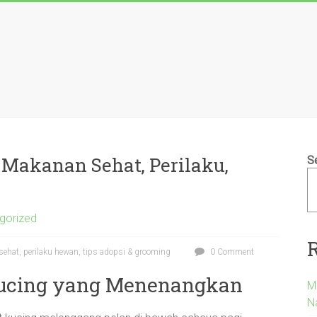
 Makanan Sehat, Perilaku,
S
gorized
ehat, perilaku hewan, tips adopsi & grooming
0 Comment
 Kucing yang Menenangkan
M
Na