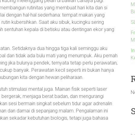
 kucing melenggang pelan di bawah cahaya pagi.
M
i membangun rutinitas yang membuat hari kita dan si
B
ulai dengan hal-hal sederhana: tempat makan yang
S
g rutin kubersihkan. Saat aku sibuk, kucingku sering
 sentuhan kepala di betisku atau dentingan ekor yang
F
M
watan. Setidaknya dua hingga tiga kali seminggu aku
In
pal dan tidak ada bulu mati yang menumpuk. Aku pernah
K
ng jika bulunya pendek, ternyata tetap perlu perawatan,
cukup banyak. Perawatan kecil seperti ini bukan hanya
 hubungan kita dengan hewan peliharaan.
utuh stimulasi mental juga. Mainan fisik seperti laser
N
 bergerak, menjaga berat badan, dan mengurangi
n sesi bermain singkat sebelum tidur agar adrenalin
aman dan damai di sepanjang malam. Pengalaman ini
n sekadar kebutuhan biologis, tetapi juga bahasa