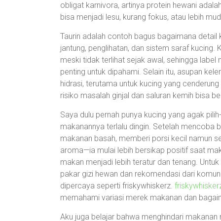
obligat karnivora, artinya protein hewani ada
bisa menjadi lesu, kurang fokus, atau lebih mud
Taurin adalah contoh bagus bagaimana detail 
jantung, penglihatan, dan sistem saraf kucing
meski tidak terlihat sejak awal, sehingga la
penting untuk dipahami. Selain itu, asupan 
hidrasi, terutama untuk kucing yang cenderung 
risiko masalah ginjal dan saluran kemih bisa be
Saya dulu pernah punya kucing yang agak pilih
makanannya terlalu dingin. Setelah mencoba 
makanan basah, memberi porsi kecil namun se
aroma—ia mulai lebih bersikap positif saat maka
makan menjadi lebih teratur dan tenang. Untuk 
pakar gizi hewan dan rekomendasi dari komun
dipercaya seperti friskywhiskerz.
friskywhisker
memahami variasi merek makanan dan bagaima
Aku juga belajar bahwa menghindari makanan