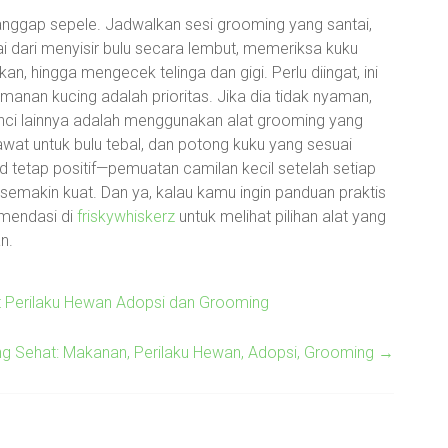
anggap sepele. Jadwalkan sesi grooming yang santai,
ai dari menyisir bulu secara lembut, memeriksa kuku
n, hingga mengecek telinga dan gigi. Perlu diingat, ini
anan kucing adalah prioritas. Jika dia tidak nyaman,
 Kunci lainnya adalah menggunakan alat grooming yang
 kawat untuk bulu tebal, dan potong kuku yang sesuai
etap positif—pemuatan camilan kecil setelah setiap
akin kuat. Dan ya, kalau kamu ingin panduan praktis
omendasi di
friskywhiskerz
untuk melihat pilihan alat yang
n.
 Perilaku Hewan Adopsi dan Grooming
g Sehat: Makanan, Perilaku Hewan, Adopsi, Grooming
→