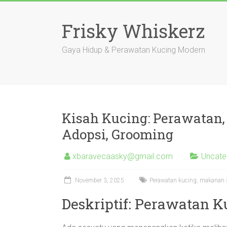
Skip
to
Frisky Whiskerz
content
Gaya Hidup & Perawatan Kucing Modern
Kisah Kucing: Perawatan,
Adopsi, Grooming
xbaravecaasky@gmail.com
Uncate
November 3, 2025
Perawatan kucing, makanan s
Deskriptif: Perawatan