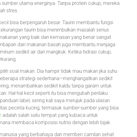
lah sumber utama energinya. Tanpa protein cukup, mereka
ah stres.
kecil bisa berpengaruh besar. Taurin membantu fungsi
. Kekurangan taurin bisa menimbulkan masalah serius
bel makanan yang baik dan kemasan yang benar sangat
kelembapan dari makanan basah juga membantu menjaga
minum sedikit air dari mangkuk. Ketika hidrasi cukup,
rkurang.
-pilih soal makan. Dia hampir tidak mau makan jika suhu
beberapa strategi sederhana—menghangatkan sedikit
ring, menambahkan sedikit kaldu tanpa garam untuk
n. Hal-hal kecil seperti itu bisa mengubah perilaku
panduan label, sering kali saya merujuk pada ulasan
itas pecinta kucing, termasuk sumber-sumber yang bisa
z
adalah salah satu tempat yang kubaca untuk
na membaca komposisi nutrisi dengan lebih bijak.
 manusia yang berbahaya dan memberi camilan sehat