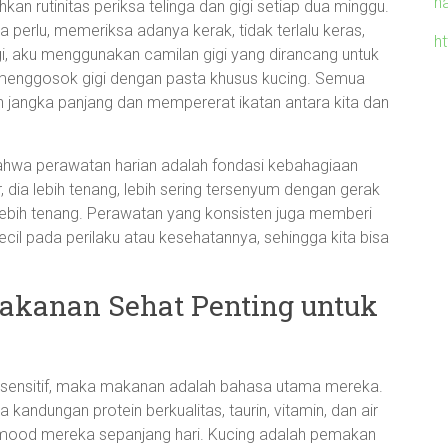
h
 rutinitas periksa telinga dan gigi setiap dua minggu.
 perlu, memeriksa adanya kerak, tidak terlalu keras,
h
gigi, aku menggunakan camilan gigi yang dirancang untuk
a menggosok gigi dengan pasta khusus kucing. Semua
 jangka panjang dan mempererat ikatan antara kita dan
ahwa perawatan harian adalah fondasi kebahagiaan
r, dia lebih tenang, lebih sering tersenyum dengan gerak
ebih tenang. Perawatan yang konsisten juga memberi
il pada perilaku atau kesehatannya, sehingga kita bisa
akanan Sehat Penting untuk
g sensitif, maka makanan adalah bahasa utama mereka.
andungan protein berkualitas, taurin, vitamin, dan air
 mood mereka sepanjang hari. Kucing adalah pemakan