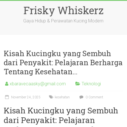
Skip
Frisky Whiskerz
to
content
Gaya Hidup & Perawatan Kucing Modern
Kisah Kucingku yang Sembuh
dari Penyakit: Pelajaran Berharga
Tentang Kesehatan…
xbaravecaasky@gmail.com
Teknologi
November 24, 2025
kesehatan
0 Comment
Kisah Kucingku yang Sembuh
dari Penyakit: Pelajaran