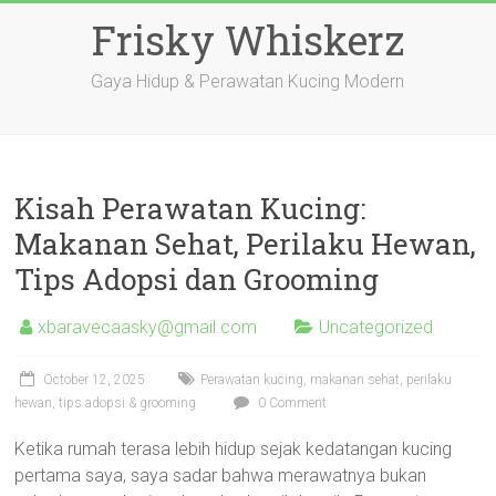
Skip
Frisky Whiskerz
to
content
Gaya Hidup & Perawatan Kucing Modern
Kisah Perawatan Kucing:
Makanan Sehat, Perilaku Hewan,
Tips Adopsi dan Grooming
xbaravecaasky@gmail.com
Uncategorized
October 12, 2025
Perawatan kucing, makanan sehat, perilaku
hewan, tips adopsi & grooming
0 Comment
Ketika rumah terasa lebih hidup sejak kedatangan kucing
pertama saya, saya sadar bahwa merawatnya bukan