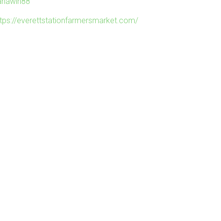
ahawin88
ttps://everettstationfarmersmarket.com/