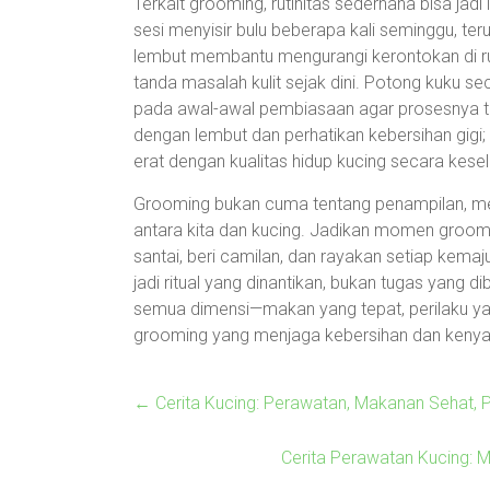
Terkait grooming, rutinitas sederhana bisa jadi
sesi menyisir bulu beberapa kali seminggu, te
lembut membantu mengurangi kerontokan di 
tanda masalah kulit sejak dini. Potong kuku s
pada awal-awal pembiasaan agar prosesnya tid
dengan lembut dan perhatikan kebersihan gigi
erat dengan kualitas hidup kucing secara kesel
Grooming bukan cuma tentang penampilan, me
antara kita dan kucing. Jadikan momen groomi
santai, beri camilan, dan rayakan setiap kema
jadi ritual yang dinantikan, bukan tugas yang 
semua dimensi—makan yang tepat, perilaku ya
grooming yang menjaga kebersihan dan keny
←
Cerita Kucing: Perawatan, Makanan Sehat, P
Cerita Perawatan Kucing: 