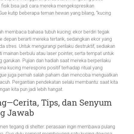
 fisik bisa jadi cara mereka mengekspresikan
ue kutip beberapa teman hewan yang bilang, “kucing
lah membaca bahasa tubuh kucing: ekor berdiri tegak
ke depan berarti mereka tertarik, sedangkan ekor yang
da stres. Untuk mengurangi perilaku destruktif, sediakan
 mainan berbulu atau laser pointer, serta tempat untuk
g garukan. Pujian dan hadiah saat mereka berperilaku
rena kucing merespons positif terhadap ritual yang
gue juga pernah salah paham dan mencoba menguatkan
adi acuh. Pergantian pendekatan selalu membantu: saat kita
 kita pun jadi lebih hangat.
ng—Cerita, Tips, dan Senyum
ng Jawab
en tegang di shelter: perasaan ingin membawa pulang
ngga. Gue dulu sempat memboyong satu kucing dewasa