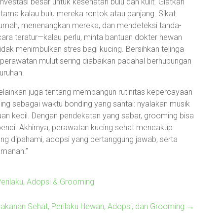
 investasi besar untuk kesehatan bulu dan kulit. Giatkan
rutama kalau bulu mereka rontok atau panjang. Sikat
rumah, menenangkan mereka, dan mendeteksi tanda-
ecara teratur—kalau perlu, minta bantuan dokter hewan
ak menimbulkan stres bagi kucing. Bersihkan telinga
; perawatan mulut sering diabaikan padahal berhubungan
uruhan.
lainkan juga tentang membangun rutinitas kepercayaan
ng sebagai waktu bonding yang santai: nyalakan musik
juan kecil. Dengan pendekatan yang sabar, grooming bisa
dibenci. Akhirnya, perawatan kucing sehat mencakup
ng dipahami, adopsi yang bertanggung jawab, serta
amanan.”
erilaku, Adopsi & Grooming
Makanan Sehat, Perilaku Hewan, Adopsi, dan Grooming
→