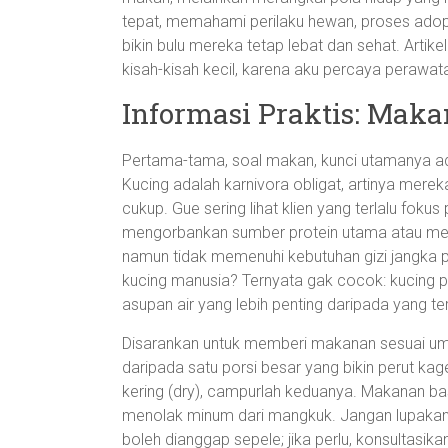
tepat, memahami perilaku hewan, proses adops
bikin bulu mereka tetap lebat dan sehat. Artik
kisah-kisah kecil, karena aku percaya perawatan
Informasi Praktis: Mak
Pertama-tama, soal makan, kunci utamanya ada
Kucing adalah karnivora obligat, artinya mere
cukup. Gue sering lihat klien yang terlalu fo
mengorbankan sumber protein utama atau men
namun tidak memenuhi kebutuhan gizi jangka 
kucing manusia? Ternyata gak cocok: kucing 
asupan air yang lebih penting daripada yang t
Disarankan untuk memberi makanan sesuai umur d
daripada satu porsi besar yang bikin perut ka
kering (dry), campurlah keduanya. Makanan bas
menolak minum dari mangkuk. Jangan lupakan ai
boleh dianggap sepele; jika perlu, konsultasik