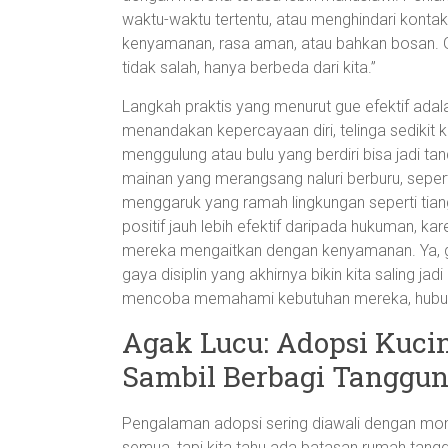
waktu-waktu tertentu, atau menghindari kontak
kenyamanan, rasa aman, atau bahkan bosan. G
tidak salah, hanya berbeda dari kita.”
Langkah praktis yang menurut gue efektif ada
menandakan kepercayaan diri, telinga sedikit 
menggulung atau bulu yang berdiri bisa jadi tan
mainan yang merangsang naluri berburu, seperti
menggaruk yang ramah lingkungan seperti tian
positif jauh lebih efektif daripada hukuman, ka
mereka mengaitkan dengan kenyamanan. Ya, 
gaya disiplin yang akhirnya bikin kita saling j
mencoba memahami kebutuhan mereka, hubungan
Agak Lucu: Adopsi Kuci
Sambil Berbagi Tanggu
Pengalaman adopsi sering diawali dengan mom
semua, tapi kita tahu ada batasan rumah ta