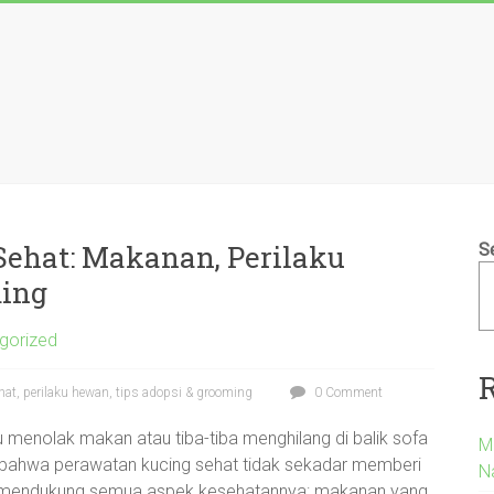
Sehat: Makanan, Perilaku
S
ming
gorized
at, perilaku hewan, tips adopsi & grooming
0 Comment
ku menolak makan atau tiba-tiba menghilang di balik sofa
M
r bahwa perawatan kucing sehat tidak sekadar memberi
Na
g mendukung semua aspek kesehatannya: makanan yang