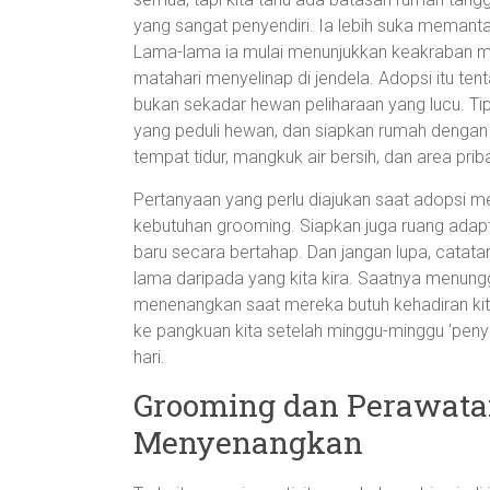
yang sangat penyendiri. Ia lebih suka memanta
Lama-lama ia mulai menunjukkan keakraban mel
matahari menyelinap di jendela. Adopsi itu ten
bukan sekadar hewan peliharaan yang lucu. Ti
yang peduli hewan, dan siapkan rumah dengan
tempat tidur, mangkuk air bersih, dan area pri
Pertanyaan yang perlu diajukan saat adopsi me
kebutuhan grooming. Siapkan juga ruang adapt
baru secara bertahap. Dan jangan lupa, catat
lama daripada yang kita kira. Saatnya menung
menenangkan saat mereka butuh kehadiran kita
ke pangkuan kita setelah minggu-minggu ‘penyapi
hari.
Grooming dan Perawatan
Menyenangkan