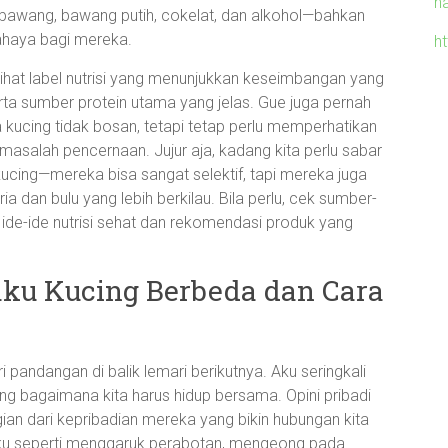
h
i bawang, bawang putih, cokelat, dan alkohol—bahkan
ahaya bagi mereka.
h
lihat label nutrisi yang menunjukkan keseimbangan yang
ta sumber protein utama yang jelas. Gue juga pernah
ucing tidak bosan, tetapi tetap perlu memperhatikan
salah pencernaan. Jujur aja, kadang kita perlu sabar
cing—mereka bisa sangat selektif, tapi mereka juga
ia dan bulu yang lebih berkilau. Bila perlu, cek sumber-
 ide-ide nutrisi sehat dan rekomendasi produk yang
laku Kucing Berbeda dan Cara
i pandangan di balik lemari berikutnya. Aku seringkali
g bagaimana kita harus hidup bersama. Opini pribadi
gian dari kepribadian mereka yang bikin hubungan kita
aku seperti menggaruk perabotan, mengeong pada