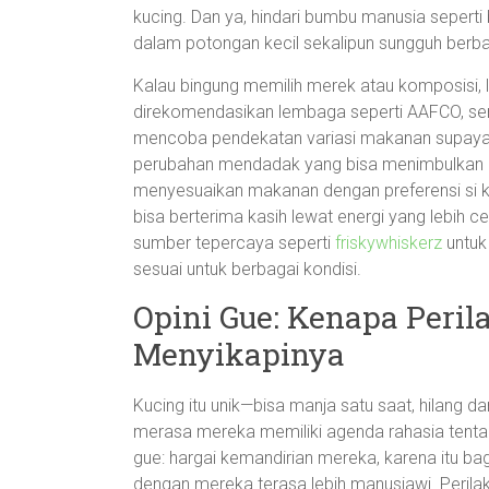
kucing. Dan ya, hindari bumbu manusia sepert
dalam potongan kecil sekalipun sungguh berb
Kalau bingung memilih merek atau komposisi, 
direkomendasikan lembaga seperti AAFCO, ser
mencoba pendekatan variasi makanan supaya k
perubahan mendadak yang bisa menimbulkan ma
menyesuaikan makanan dengan preferensi si ku
bisa berterima kasih lewat energi yang lebih cer
sumber tepercaya seperti
friskywhiskerz
untuk
sesuai untuk berbagai kondisi.
Opini Gue: Kenapa Peri
Menyikapinya
Kucing itu unik—bisa manja satu saat, hilang dar
merasa mereka memiliki agenda rahasia tentan
gue: hargai kemandirian mereka, karena itu ba
dengan mereka terasa lebih manusiawi. Peril