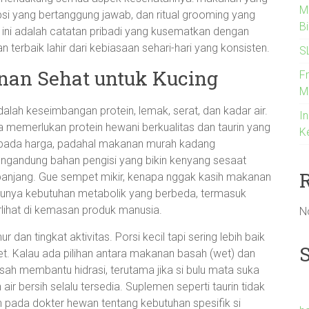
M
i yang bertanggung jawab, dan ritual grooming yang
B
el ini adalah catatan pribadi yang kusematkan dengan
 terbaik lahir dari kebiasaan sehari-hari yang konsisten.
S
anan Sehat untuk Kucing
F
M
lah keseimbangan protein, lemak, serat, dan kadar air.
In
ka memerlukan protein hewani berkualitas dan taurin yang
K
kus pada harga, padahal makanan murah kadang
gandung bahan pengisi yang bikin kenyang sesaat
panjang. Gue sempet mikir, kenapa nggak kasih makanan
punya kebutuhan metabolik yang berbeda, termasuk
erlihat di kemasan produk manusia.
N
an tingkat aktivitas. Porsi kecil tapi sering lebih baik
get. Kalau ada pilihan antara makanan basah (wet) dan
ah membantu hidrasi, terutama jika si bulu mata suka
r bersih selalu tersedia. Suplemen seperti taurin tidak
an pada dokter hewan tentang kebutuhan spesifik si