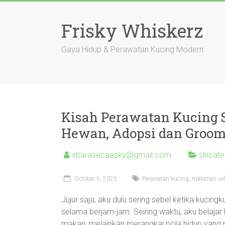
Skip
to
Frisky Whiskerz
content
Gaya Hidup & Perawatan Kucing Modern
Kisah Perawatan Kucing 
Hewan, Adopsi dan Groo
xbaravecaasky@gmail.com
Uncate
October 5, 2025
Perawatan kucing, makanan seh
Jujur saja, aku dulu sering sebel ketika kucing
selama berjam-jam. Seiring waktu, aku belaja
makan, melainkan merangkai pola hidup yan