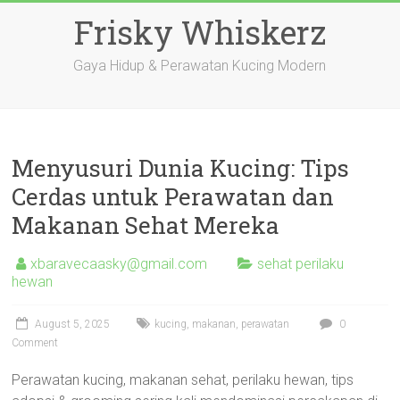
Skip
Frisky Whiskerz
to
content
Gaya Hidup & Perawatan Kucing Modern
Menyusuri Dunia Kucing: Tips
Cerdas untuk Perawatan dan
Makanan Sehat Mereka
xbaravecaasky@gmail.com
sehat perilaku
hewan
August 5, 2025
kucing
,
makanan
,
perawatan
0
Comment
Perawatan kucing, makanan sehat, perilaku hewan, tips