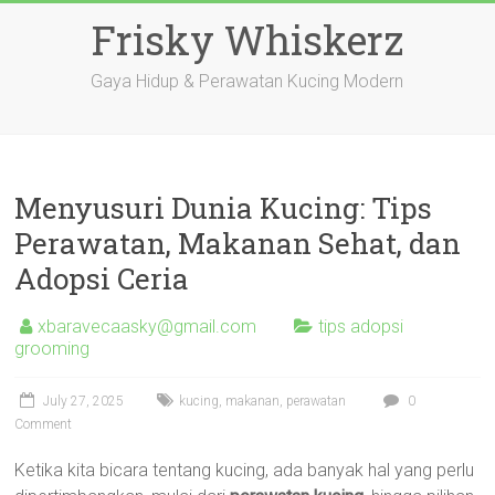
Skip
Frisky Whiskerz
to
content
Gaya Hidup & Perawatan Kucing Modern
Menyusuri Dunia Kucing: Tips
Perawatan, Makanan Sehat, dan
Adopsi Ceria
xbaravecaasky@gmail.com
tips adopsi
grooming
July 27, 2025
kucing
,
makanan
,
perawatan
0
Comment
Ketika kita bicara tentang kucing, ada banyak hal yang perlu