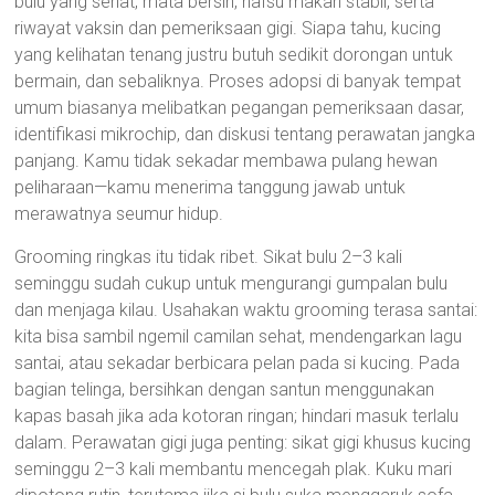
bulu yang sehat, mata bersih, nafsu makan stabil, serta
riwayat vaksin dan pemeriksaan gigi. Siapa tahu, kucing
yang kelihatan tenang justru butuh sedikit dorongan untuk
bermain, dan sebaliknya. Proses adopsi di banyak tempat
umum biasanya melibatkan pegangan pemeriksaan dasar,
identifikasi mikrochip, dan diskusi tentang perawatan jangka
panjang. Kamu tidak sekadar membawa pulang hewan
peliharaan—kamu menerima tanggung jawab untuk
merawatnya seumur hidup.
Grooming ringkas itu tidak ribet. Sikat bulu 2–3 kali
seminggu sudah cukup untuk mengurangi gumpalan bulu
dan menjaga kilau. Usahakan waktu grooming terasa santai:
kita bisa sambil ngemil camilan sehat, mendengarkan lagu
santai, atau sekadar berbicara pelan pada si kucing. Pada
bagian telinga, bersihkan dengan santun menggunakan
kapas basah jika ada kotoran ringan; hindari masuk terlalu
dalam. Perawatan gigi juga penting: sikat gigi khusus kucing
seminggu 2–3 kali membantu mencegah plak. Kuku mari