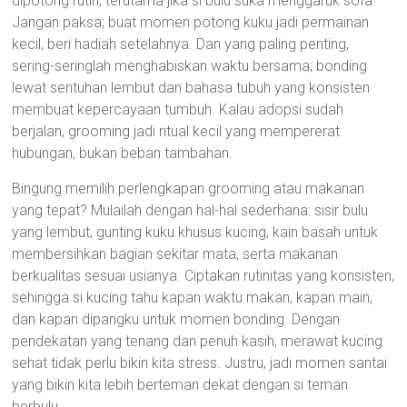
dipotong rutin, terutama jika si bulu suka menggaruk sofa.
Jangan paksa; buat momen potong kuku jadi permainan
kecil, beri hadiah setelahnya. Dan yang paling penting,
sering-seringlah menghabiskan waktu bersama; bonding
lewat sentuhan lembut dan bahasa tubuh yang konsisten
membuat kepercayaan tumbuh. Kalau adopsi sudah
berjalan, grooming jadi ritual kecil yang mempererat
hubungan, bukan beban tambahan.
Bingung memilih perlengkapan grooming atau makanan
yang tepat? Mulailah dengan hal-hal sederhana: sisir bulu
yang lembut, gunting kuku khusus kucing, kain basah untuk
membersihkan bagian sekitar mata, serta makanan
berkualitas sesuai usianya. Ciptakan rutinitas yang konsisten,
sehingga si kucing tahu kapan waktu makan, kapan main,
dan kapan dipangku untuk momen bonding. Dengan
pendekatan yang tenang dan penuh kasih, merawat kucing
sehat tidak perlu bikin kita stress. Justru, jadi momen santai
yang bikin kita lebih berteman dekat dengan si teman
berbulu.