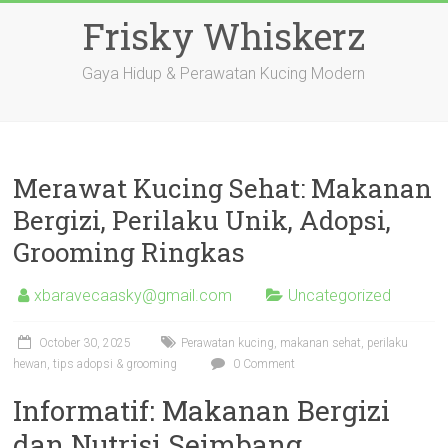
Skip
Frisky Whiskerz
to
content
Gaya Hidup & Perawatan Kucing Modern
Merawat Kucing Sehat: Makanan
Bergizi, Perilaku Unik, Adopsi,
Grooming Ringkas
xbaravecaasky@gmail.com
Uncategorized
October 30, 2025
Perawatan kucing, makanan sehat, perilaku
hewan, tips adopsi & grooming
0 Comment
Informatif: Makanan Bergizi
dan Nutrisi Seimbang