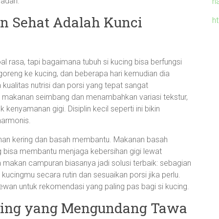
adari.
h
n Sehat Adalah Kunci
h
l rasa, tapi bagaimana tubuh si kucing bisa berfungsi
goreng ke kucing, dan beberapa hari kemudian dia
wa kualitas nutrisi dan porsi yang tepat sangat
ih makanan seimbang dan menambahkan variasi tekstur,
kenyamanan gigi. Disiplin kecil seperti ini bikin
harmonis.
anan kering dan basah membantu. Makanan basah
g bisa membantu menjaga kebersihan gigi lewat
 makan campuran biasanya jadi solusi terbaik: sebagian
 kucingmu secara rutin dan sesuaikan porsi jika perlu.
ewan untuk rekomendasi yang paling pas bagi si kucing.
ucing yang Mengundang Tawa