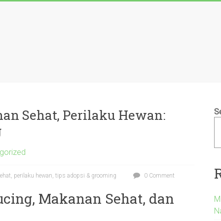
an Sehat, Perilaku Hewan:
S
g
gorized
hat, perilaku hewan, tips adopsi & grooming
0 Comment
ucing, Makanan Sehat, dan
M
Na