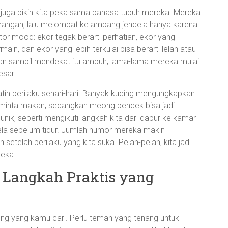
api juga bikin kita peka sama bahasa tubuh mereka. Mereka
erangah, lalu melompat ke ambang jendela hanya karena
tor mood: ekor tegak berarti perhatian, ekor yang
n, dan ekor yang lebih terkulai bisa berarti lelah atau
an sambil mendekat itu ampuh; lama-lama mereka mulai
esar.
tih perilaku sehari-hari. Banyak kucing mengungkapkan
 minta makan, sedangkan meong pendek bisa jadi
nik, seperti mengikuti langkah kita dari dapur ke kamar
dela sebelum tidur. Jumlah humor mereka makin
setelah perilaku yang kita suka. Pelan-pelan, kita jadi
reka.
: Langkah Praktis yang
cing yang kamu cari. Perlu teman yang tenang untuk