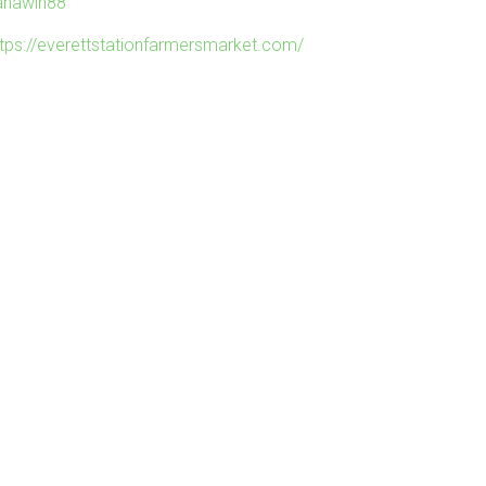
ahawin88
ttps://everettstationfarmersmarket.com/