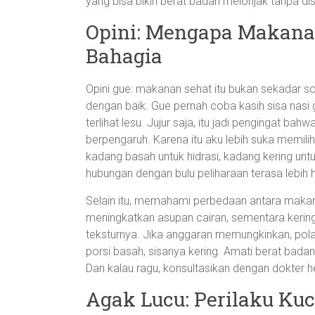
yang bisa bikin berat badan melonjak tanpa dis
Opini: Mengapa Makana
Bahagia
Opini gue: makanan sehat itu bukan sekadar soa
dengan baik. Gue pernah coba kasih sisa nasi 
terlihat lesu. Jujur saja, itu jadi pengingat bah
berpengaruh. Karena itu aku lebih suka memil
kadang basah untuk hidrasi, kadang kering untuk 
hubungan dengan bulu peliharaan terasa lebih 
Selain itu, memahami perbedaan antara mak
meningkatkan asupan cairan, sementara kerin
teksturnya. Jika anggaran memungkinkan, pola
porsi basah, sisanya kering. Amati berat badan
Dan kalau ragu, konsultasikan dengan dokter h
Agak Lucu: Perilaku K