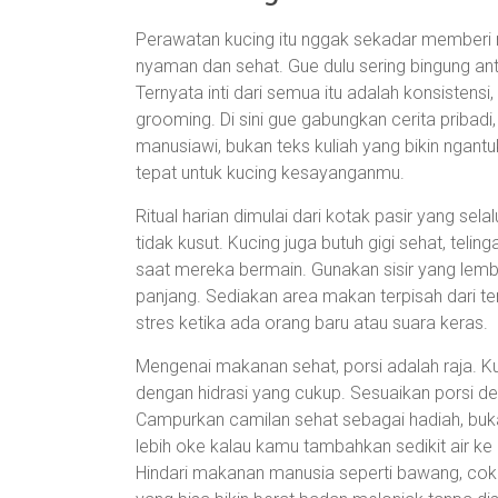
Perawatan kucing itu nggak sekadar memberi m
nyaman dan sehat. Gue dulu sering bingung ant
Ternyata inti dari semua itu adalah konsistensi,
grooming. Di sini gue gabungkan cerita pribadi,
manusiawi, bukan teks kuliah yang bikin nga
tepat untuk kucing kesayanganmu.
Ritual harian dimulai dari kotak pasir yang sel
tidak kusut. Kucing juga butuh gigi sehat, teli
saat mereka bermain. Gunakan sisir yang lembut
panjang. Sediakan area makan terpisah dari t
stres ketika ada orang baru atau suara keras.
Mengenai makanan sehat, porsi adalah raja. Kuc
dengan hidrasi yang cukup. Sesuaikan porsi den
Campurkan camilan sehat sebagai hadiah, buka
lebih oke kalau kamu tambahkan sedikit air k
Hindari makanan manusia seperti bawang, cokel