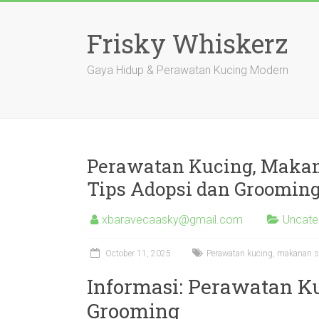
Skip
to
Frisky Whiskerz
content
Gaya Hidup & Perawatan Kucing Modern
Perawatan Kucing, Makan
Tips Adopsi dan Groomin
xbaravecaasky@gmail.com
Uncate
October 11, 2025
Perawatan kucing, makanan se
Informasi: Perawatan K
Grooming