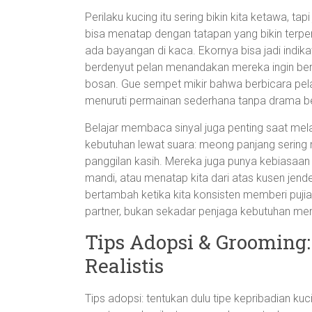
Perilaku kucing itu sering bikin kita ketawa, t
bisa menatap dengan tatapan yang bikin terp
ada bayangan di kaca. Ekornya bisa jadi indika
berdenyut pelan menandakan mereka ingin bermai
bosan. Gue sempet mikir bahwa berbicara pel
menuruti permainan sederhana tanpa drama b
Belajar membaca sinyal juga penting saat mela
kebutuhan lewat suara: meong panjang sering
panggilan kasih. Mereka juga punya kebiasaan u
mandi, atau menatap kita dari atas kusen jen
bertambah ketika kita konsisten memberi pujian 
partner, bukan sekadar penjaga kebutuhan me
Tips Adopsi & Grooming
Realistis
Tips adopsi: tentukan dulu tipe kepribadian ku