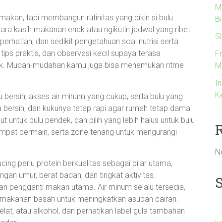
M
akan, tapi membangun rutinitas yang bikin si bulu
B
ara kasih makanan enak atau ngikutin jadwal yang ribet.
S
 perhatian, dan sedikit pengetahuan soal nutrisi serta
 tips praktis, dan observasi kecil supaya terasa
F
ntuk. Mudah-mudahan kamu juga bisa menemukan ritme
M
In
K
alu bersih, akses air minum yang cukup, serta bulu yang
nga bersih, dan kukunya tetap rapi agar rumah tetap damai
 untuk bulu pendek, dan pilih yang lebih halus untuk bulu
empat bermain, serta zone tenang untuk mengurangi
N
ing perlu protein berkualitas sebagai pilar utama,
gan umur, berat badan, dan tingkat aktivitas.
n pengganti makan utama. Air minum selalu tersedia,
e makanan basah untuk meningkatkan asupan cairan.
at, atau alkohol, dan perhatikan label gula tambahan