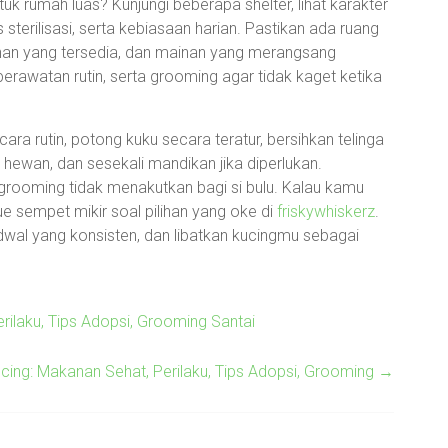
k rumah luas? Kunjungi beberapa shelter, lihat karakter
sterilisasi, serta kebiasaan harian. Pastikan ada ruang
anan yang tersedia, dan mainan yang merangsang
 perawatan rutin, serta grooming agar tidak kaget ketika
cara rutin, potong kuku secara teratur, bersihkan telinga
ewan, dan sesekali mandikan jika diperlukan.
ooming tidak menakutkan bagi si bulu. Kalau kamu
 sempet mikir soal pilihan yang oke di
friskywhiskerz
.
jadwal yang konsisten, dan libatkan kucingmu sebagai
ilaku, Tips Adopsi, Grooming Santai
ing: Makanan Sehat, Perilaku, Tips Adopsi, Grooming
→