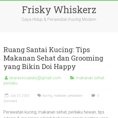
Skip
Frisky Whiskerz
to
content
Gaya Hidup & Perawatan Kucing Modern
Ruang Santai Kucing: Tips
Makanan Sehat dan Grooming
yang Bikin Doi Happy
xbaravecaasky@gmail.com
makanan sehat
perilaku
July 25, 2025
kucing
,
makanan
,
perawatan
0
Comment
Perawatan kucing, makanan sehat, perilaku hewan, tips