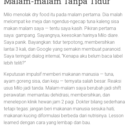
Malam-malam Tanpa Tidur
Milo menolak dry food itu pada malam pertama. Dia malah
melompat ke meja dan ngendus-ngecap tuna kaleng sisa
makan malam saya — tentu saya kasih. Pikiran pertama
saya: gampang. Sayangnya, keesokan harinya Milo diare.
Saya panik. Bayangkan: tidur terpotong, membersihkan
lantai 3 kali, dan Google yang semakin membuat paranoid.
Saya teringat dialog internal, “Kenapa aku belum baca label
lebih teliti?”
Keputusan impulsif memberi makanan manusia — tuna,
ayam goreng sisa, dan keju — ternyata salah besar. Reaksi
usus Milo jadi tanda. Malam-malam saya berubah jadi shift
perawatan: memantau dehidrasi, membersihkan, dan
menelepon klinik hewan jam 2 pagi. Dokter bilang sederhana
tetapi tegas: jangan beri makanan manusia sesuka hati;
makanan kucing diformulasi berbeda dari nutrisinya. Lesson
learned dengan cara yang lembap dan bau.