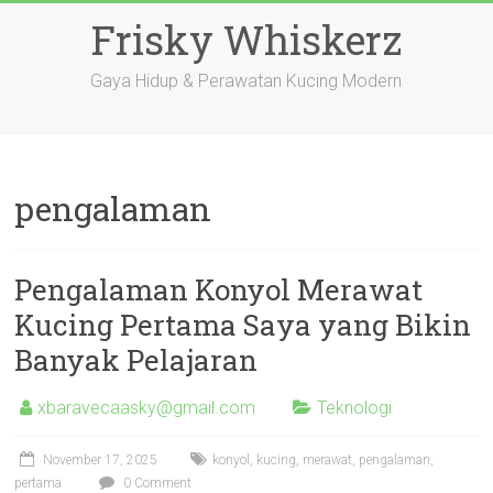
Skip
Frisky Whiskerz
to
content
Gaya Hidup & Perawatan Kucing Modern
pengalaman
Pengalaman Konyol Merawat
Kucing Pertama Saya yang Bikin
Banyak Pelajaran
xbaravecaasky@gmail.com
Teknologi
November 17, 2025
konyol
,
kucing
,
merawat
,
pengalaman
,
pertama
0 Comment