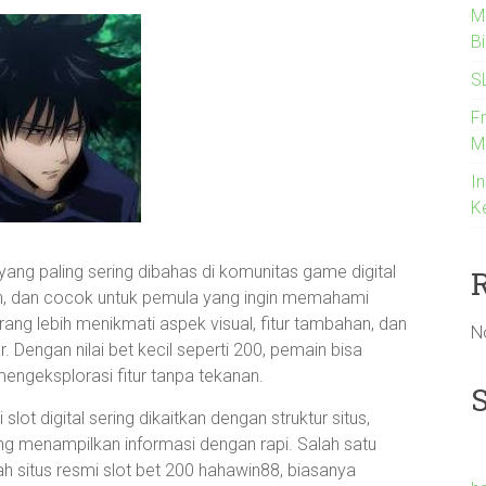
M
B
S
F
M
In
K
ang paling sering dibahas di komunitas game digital
n, dan cocok untuk pemula yang ingin memahami
g lebih menikmati aspek visual, fitur tambahan, dan
N
. Dengan nilai bet kecil seperti 200, pemain bisa
ngeksplorasi fitur tanpa tekanan.
t digital sering dikaitkan dengan struktur situs,
ang menampilkan informasi dengan rapi. Salah satu
ah situs resmi slot bet 200 hahawin88, biasanya