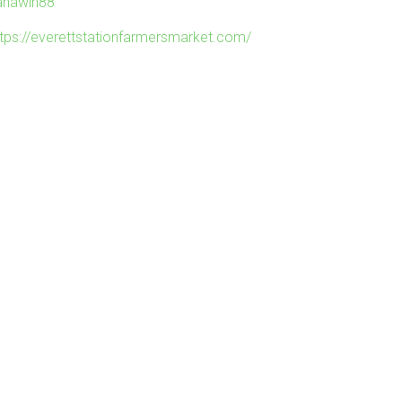
ahawin88
ttps://everettstationfarmersmarket.com/