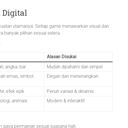
Digital
uatan utamanya. Setiap game menawarkan visual dan
banyak pilihan sesuai selera.
:
Alasan Disukai
h, angka, bar
Mudah dipahami dan simpel
ah-emas, simbol
Elegan dan menenangkan
hir, efek epik
Penuh variasi & dinamis
ologi, animasi
Modern & interaktif
h gaya permainan sesuai suasana hati.