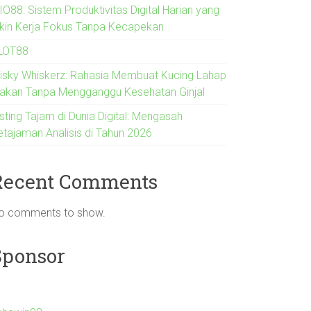
IO88: Sistem Produktivitas Digital Harian yang
ikin Kerja Fokus Tanpa Kecapekan
LOT88
risky Whiskerz: Rahasia Membuat Kucing Lahap
akan Tanpa Mengganggu Kesehatan Ginjal
sting Tajam di Dunia Digital: Mengasah
etajaman Analisis di Tahun 2026
Recent Comments
o comments to show.
Sponsor