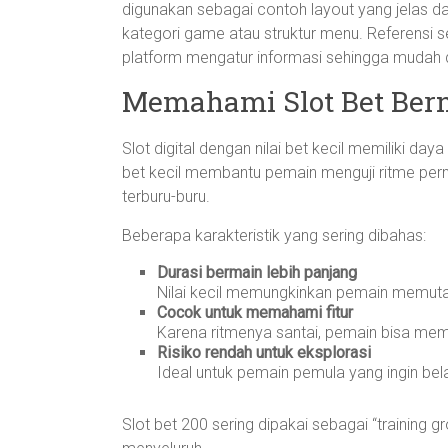
digunakan sebagai contoh layout yang jelas 
kategori game atau struktur menu. Referens
platform mengatur informasi sehingga mudah di
Memahami Slot Bet Bern
Slot digital dengan nilai bet kecil memiliki da
bet kecil membantu pemain menguji ritme pe
terburu-buru.
Beberapa karakteristik yang sering dibahas:
Durasi bermain lebih panjang
Nilai kecil memungkinkan pemain memutar
Cocok untuk memahami fitur
Karena ritmenya santai, pemain bisa memper
Risiko rendah untuk eksplorasi
Ideal untuk pemain pemula yang ingin bela
Slot bet 200 sering dipakai sebagai “training 