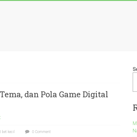
S
, Tema, dan Pola Game Digital
t
M
Na
t bet kecil
0 Comment