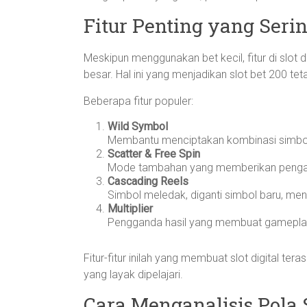
Fitur Penting yang Seri
Meskipun menggunakan bet kecil, fitur di slot 
besar. Hal ini yang menjadikan slot bet 200 tet
Beberapa fitur populer:
Wild Symbol
Membantu menciptakan kombinasi simbol
Scatter & Free Spin
Mode tambahan yang memberikan pengal
Cascading Reels
Simbol meledak, diganti simbol baru, men
Multiplier
Pengganda hasil yang membuat gameplay l
Fitur-fitur inilah yang membuat slot digital te
yang layak dipelajari.
Cara Menganalisis Pola S