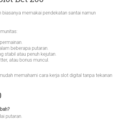
an biasanya memakai pendekatan santai namun
munitas:
permainan.
dalam beberapa putaran.
g stabil atau penuh kejutan.
atter, atau bonus muncul.
mudah memahami cara kerja slot digital tanpa tekanan
0
ubah?
ai putaran.