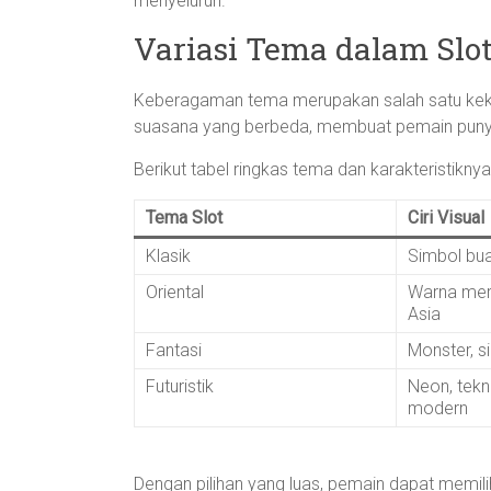
menyeluruh.
Variasi Tema dalam Slot 
Keberagaman tema merupakan salah satu kek
suasana yang berbeda, membuat pemain punya 
Berikut tabel ringkas tema dan karakteristiknya
Tema Slot
Ciri Visual
Klasik
Simbol bua
Oriental
Warna mer
Asia
Fantasi
Monster, si
Futuristik
Neon, tekn
modern
Dengan pilihan yang luas, pemain dapat memili