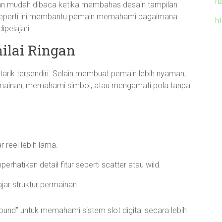
h
dan mudah dibaca ketika membahas desain tampilan
i seperti ini membantu pemain memahami bagaimana
h
pelajari.
ilai Ringan
ya tarik tersendiri. Selain membuat pemain lebih nyaman,
rmainan, memahami simbol, atau mengamati pola tanpa
 reel lebih lama.
hatikan detail fitur seperti scatter atau wild.
jar struktur permainan.
ground” untuk memahami sistem slot digital secara lebih