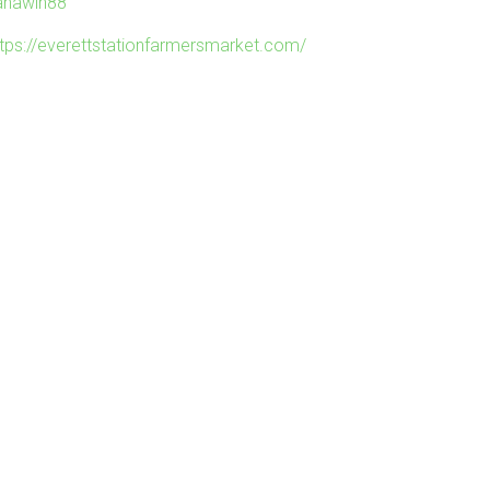
ahawin88
ttps://everettstationfarmersmarket.com/