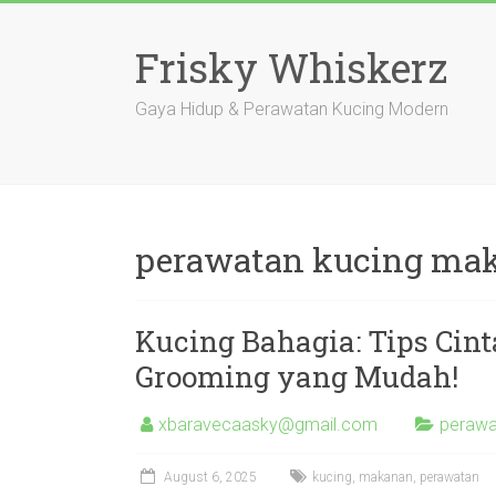
Skip
to
Frisky Whiskerz
content
Gaya Hidup & Perawatan Kucing Modern
perawatan kucing ma
Kucing Bahagia: Tips Cin
Grooming yang Mudah!
xbaravecaasky@gmail.com
perawa
August 6, 2025
kucing
,
makanan
,
perawatan