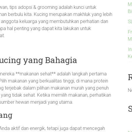
M
wan, tips adopsi & grooming adalah kunci untuk
B
an berbulu kita. Kucing merupakan makhluk yang lebih
h anggota keluarga yang membutuhkan perhatian dan
S
apa hal penting yang dapat kita lakukan untuk
F
at.
M
In
K
ucing yang Bahagia
 mereka **makanan sehat** adalah langkah pertama
ih makanan yang berkualitas tinggi, di mana protein
ng terjebak dalam pilihan makanan murah yang penuh
N
ng tidak sehat. Ketika memilih makanan, perhatikan
i sumber hewan menjadi yang utama.
bang
Anda aktif dan energik, tetapi juga dapat mencegah