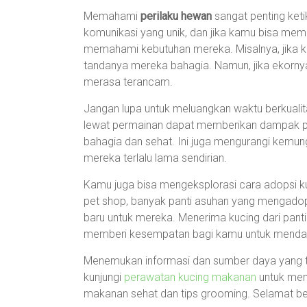
Memahami
perilaku hewan
sangat penting keti
komunikasi yang unik, dan jika kamu bisa mem
memahami kebutuhan mereka. Misalnya, jika k
tandanya mereka bahagia. Namun, jika ekorn
merasa terancam.
Jangan lupa untuk meluangkan waktu berkuali
lewat permainan dapat memberikan dampak pos
bahagia dan sehat. Ini juga mengurangi kemun
mereka terlalu lama sendirian.
Kamu juga bisa mengeksplorasi cara adopsi k
pet shop, banyak panti asuhan yang mengadop
baru untuk mereka. Menerima kucing dari pant
memberi kesempatan bagi kamu untuk mendap
Menemukan informasi dan sumber daya yang tepa
kunjungi
perawatan kucing makanan
untuk menj
makanan sehat dan tips grooming. Selamat b