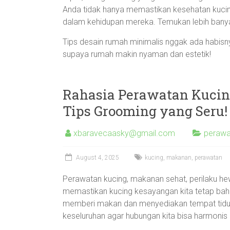
Anda tidak hanya memastikan kesehatan kucing
dalam kehidupan mereka. Temukan lebih banyak
Tips desain rumah minimalis nggak ada habisnya
supaya rumah makin nyaman dan estetik!
Rahasia Perawatan Kucin
Tips Grooming yang Seru!
xbaravecaasky@gmail.com
perawa
August 4, 2025
kucing
,
makanan
,
perawatan
Perawatan kucing, makanan sehat, perilaku he
memastikan kucing kesayangan kita tetap bah
memberi makan dan menyediakan tempat tidur
keseluruhan agar hubungan kita bisa harmoni