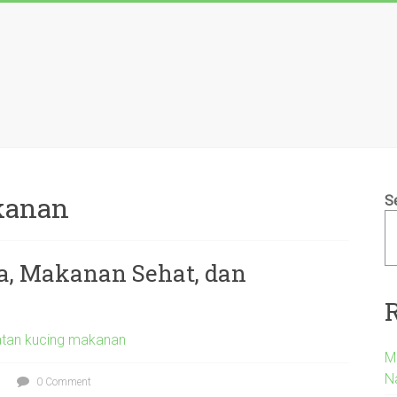
kanan
S
ta, Makanan Sehat, dan
tan kucing makanan
M
Na
0 Comment