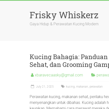
Skip
to
Frisky Whiskerz
content
Gaya Hidup & Perawatan Kucing Modern
Kucing Bahagia: Panduan
Sehat, dan Grooming Gam
xbaravecaasky@gmail.com
perawa
July 21, 2025
kucing
,
makanan
,
perawatan
Perawatan kucing, makanan sehat, perilaku hew
menyenangkan untuk dibahas. Kucing adalah h
keunikan. Memahami cara merawat mereka de