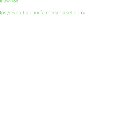
ahawin88
ttps://everettstationfarmersmarket.com/