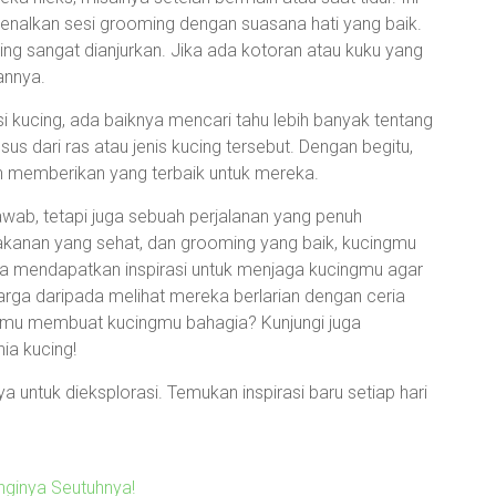
enalkan sesi grooming dengan suasana hati yang baik.
ucing sangat dianjurkan. Jika ada kotoran atau kuku yang
annya.
ucing, ada baiknya mencari tahu lebih banyak tentang
us dari ras atau jenis kucing tersebut. Dengan begitu,
 memberikan yang terbaik untuk mereka.
wab, tetapi juga sebuah perjalanan yang penuh
akanan yang sehat, dan grooming yang baik, kucingmu
sa mendapatkan inspirasi untuk menjaga kucingmu agar
arga daripada melihat mereka berlarian dengan ceria
kamu membuat kucingmu bahagia? Kunjungi juga
nia kucing!
 untuk dieksplorasi. Temukan inspirasi baru setiap hari
nginya Seutuhnya!