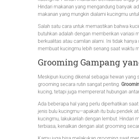
Hindari makanan yang mengandung banyak aditif 
makanan yang mungkin dialami kucingmu untu
Salah satu cara untuk memastikan bahwa kuc
butuhkan adalah dengan memberikan variasi m
berkualitas atau camilan alami. Ini tidak hany
membuat kucingmu lebih senang saat waktu m
Grooming Gampang yang
Meskipun kucing dikenal sebagai hewan yang s
grooming secara rutin sangat penting.
Groomi
kucing, tetapi juga mempererat hubungan ant
Ada beberapa hal yang perlu diperhatikan saat
jenis bulu kucingmu—apakah itu bulu pendek a
kucingmu, lakukanlah dengan lembut. Hindari m
terbiasa, kenalkan dengan alat grooming sec
Kamu juga bisa melakukan grooming saat mereka