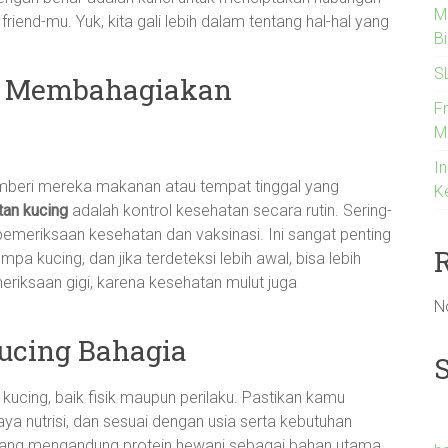
M
riend-mu. Yuk, kita gali lebih dalam tentang hal-hal yang
B
S
g Membahagiakan
F
M
In
beri mereka makanan atau tempat tinggal yang
K
an kucing
adalah kontrol kesehatan secara rutin. Sering-
emeriksaan kesehatan dan vaksinasi. Ini sangat penting
 kucing, dan jika terdeteksi lebih awal, bisa lebih
riksaan gigi, karena kesehatan mulut juga
N
ucing Bahagia
cing, baik fisik maupun perilaku. Pastikan kamu
a nutrisi, dan sesuai dengan usia serta kebutuhan
i yang mengandung protein hewani sebagai bahan utama.