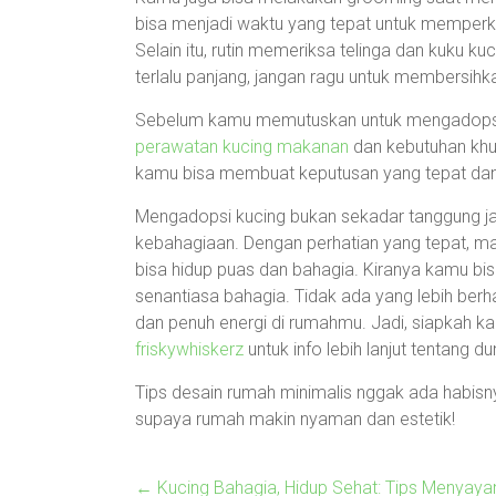
bisa menjadi waktu yang tepat untuk memperk
Selain itu, rutin memeriksa telinga dan kuku k
terlalu panjang, jangan ragu untuk membersihk
Sebelum kamu memutuskan untuk mengadopsi k
perawatan kucing makanan
dan kebutuhan khus
kamu bisa membuat keputusan yang tepat dan
Mengadopsi kucing bukan sekadar tanggung ja
kebahagiaan. Dengan perhatian yang tepat, m
bisa hidup puas dan bahagia. Kiranya kamu bi
senantiasa bahagia. Tidak ada yang lebih berh
dan penuh energi di rumahmu. Jadi, siapkah 
friskywhiskerz
untuk info lebih lanjut tentang du
Tips desain rumah minimalis nggak ada habisnya
supaya rumah makin nyaman dan estetik!
←
Kucing Bahagia, Hidup Sehat: Tips Menyaya