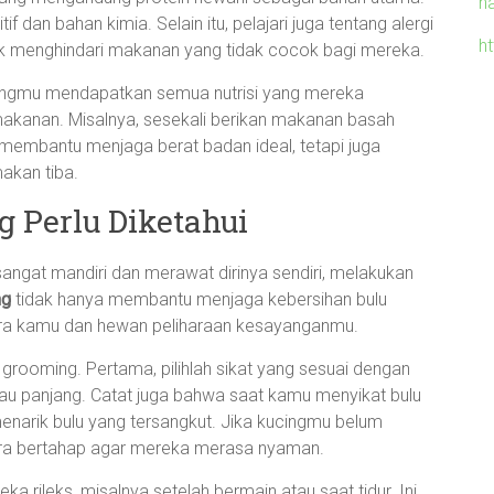
h
dan bahan kimia. Selain itu, pelajari juga tentang alergi
h
k menghindari makanan yang tidak cocok bagi mereka.
ingmu mendapatkan semua nutrisi yang mereka
akanan. Misalnya, sesekali berikan makanan basah
a membantu menjaga berat badan ideal, tetapi juga
akan tiba.
 Perlu Diketahui
angat mandiri dan merawat dirinya sendiri, melakukan
ng
tidak hanya membantu menjaga kebersihan bulu
ara kamu dan hewan peliharaan kesayanganmu.
 grooming. Pertama, pilihlah sikat yang sesuai dengan
tau panjang. Catat juga bahwa saat kamu menyikat bulu
enarik bulu yang tersangkut. Jika kucingmu belum
ara bertahap agar mereka merasa nyaman.
 rileks, misalnya setelah bermain atau saat tidur. Ini