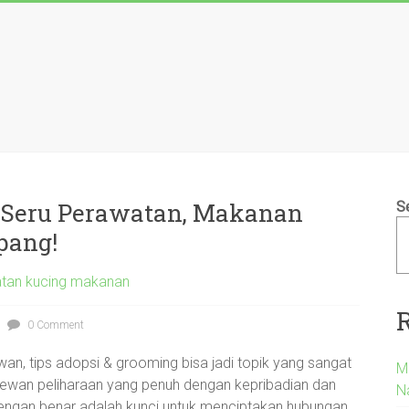
 Seru Perawatan, Makanan
S
pang!
tan kucing makanan
0 Comment
an, tips adopsi & grooming bisa jadi topik yang sangat
M
ewan peliharaan yang penuh dengan kepribadian dan
Na
ngan benar adalah kunci untuk menciptakan hubungan